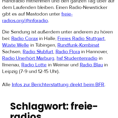
Handradio mitnehmen und den ganzen Tag über auf
dem Laufenden bleiben. Einen Radio-Newsticker
gibt es auf Mastodon unter
freie-
radios.org/@inforadio
.
Die Sendung ist außerdem unter anderem zu hören
bei:
Radio Corax
in Halle,
Freies Radio Stuttgart
,
Wüste Welle
in Tübingen,
Rundfunk-Kombinat
Sachsen,
Radio Słubfurt
,
Radio Flora
in Hannover,
Radio Unerhört Marburg
,
hsf Studentenradio
in
Ilmenau,
Radio Lotte
in Weimar und
Radio Blau
in
Leipzig (7-9 und 12-15 Uhr).
Alle
Infos zur Berichterstattung direkt beim BFR
.
Schlagwort:
freie-
radios