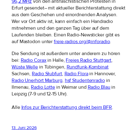
96,2 MHz
von den antifaschistischen Protesten in
Erfurt gesendet– mit aktueller Berichterstattung direkt
aus dem Geschehen und einordnenden Analysen.
Wer vor Ort aktiv ist, kann einfach ein Handradio
mitnehmen und den ganzen Tag über auf dem
Laufenden bleiben. Einen Radio-Newsticker gibt es
auf Mastodon unter
freie-radios.org/@inforadio
.
Die Sendung ist außerdem unter anderem zu hören
bei:
Radio Corax
in Halle,
Freies Radio Stuttgart
,
Wüste Welle
in Tübingen,
Rundfunk-Kombinat
Sachsen,
Radio Słubfurt
,
Radio Flora
in Hannover,
Radio Unerhört Marburg
,
hsf Studentenradio
in
Ilmenau,
Radio Lotte
in Weimar und
Radio Blau
in
Leipzig (7-9 und 12-15 Uhr).
Alle
Infos zur Berichterstattung direkt beim BFR
.
13. Juni 2026