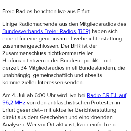
Zum
Freie Radios berichten live aus Erfurt
Inhalt
springen
Einige Radiomachende aus den Mitgliedsradios des
Bundesverbands Freier Radios (BFR)
haben sich
erneut für eine gemeinsame Liveberichterstattung
zusammengeschlossen. Der BFR ist der
Zusammenschluss nichtkommerzieller
Hörfunkinitiativen in der Bundesrepublik – mit
derzeit 34 Mitgliedsradios in elf Bundesländern, die
unabhängig, gemeinschaftlich und abseits
kommerzieller Interessen senden.
Am 4. Juli ab 6:00 Uhr wird live bei
Radio F.R.E.I. auf
96,2 MHz
von den antifaschistischen Protesten in
Erfurt gesendet– mit aktueller Berichterstattung
direkt aus dem Geschehen und einordnenden
Analysen. Wer vor Ort aktiv ist, kann einfach ein