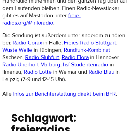
Handradio mitnehmen und den ganzen Tag über auf
dem Laufenden bleiben. Einen Radio-Newsticker
gibt es auf Mastodon unter
freie-
radios.org/@inforadio
.
Die Sendung ist außerdem unter anderem zu hören
bei:
Radio Corax
in Halle,
Freies Radio Stuttgart
,
Wüste Welle
in Tübingen,
Rundfunk-Kombinat
Sachsen,
Radio Słubfurt
,
Radio Flora
in Hannover,
Radio Unerhört Marburg
,
hsf Studentenradio
in
Ilmenau,
Radio Lotte
in Weimar und
Radio Blau
in
Leipzig (7-9 und 12-15 Uhr).
Alle
Infos zur Berichterstattung direkt beim BFR
.
Schlagwort:
freieradios