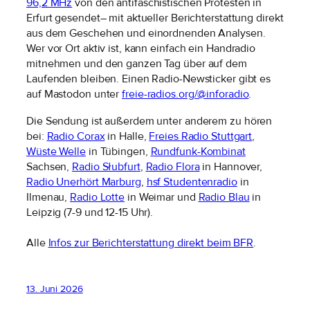
96,2 MHz
von den antifaschistischen Protesten in
Erfurt gesendet– mit aktueller Berichterstattung direkt
aus dem Geschehen und einordnenden Analysen.
Wer vor Ort aktiv ist, kann einfach ein Handradio
mitnehmen und den ganzen Tag über auf dem
Laufenden bleiben. Einen Radio-Newsticker gibt es
auf Mastodon unter
freie-radios.org/@inforadio
.
Die Sendung ist außerdem unter anderem zu hören
bei:
Radio Corax
in Halle,
Freies Radio Stuttgart
,
Wüste Welle
in Tübingen,
Rundfunk-Kombinat
Sachsen,
Radio Słubfurt
,
Radio Flora
in Hannover,
Radio Unerhört Marburg
,
hsf Studentenradio
in
Ilmenau,
Radio Lotte
in Weimar und
Radio Blau
in
Leipzig (7-9 und 12-15 Uhr).
Alle
Infos zur Berichterstattung direkt beim BFR
.
13. Juni 2026