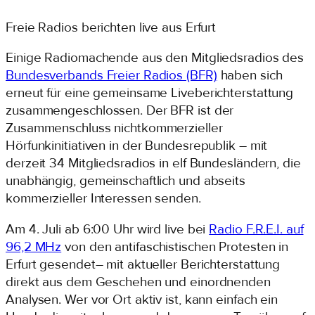
Zum
Freie Radios berichten live aus Erfurt
Inhalt
springen
Einige Radiomachende aus den Mitgliedsradios des
Bundesverbands Freier Radios (BFR)
haben sich
erneut für eine gemeinsame Liveberichterstattung
zusammengeschlossen. Der BFR ist der
Zusammenschluss nichtkommerzieller
Hörfunkinitiativen in der Bundesrepublik – mit
derzeit 34 Mitgliedsradios in elf Bundesländern, die
unabhängig, gemeinschaftlich und abseits
kommerzieller Interessen senden.
Am 4. Juli ab 6:00 Uhr wird live bei
Radio F.R.E.I. auf
96,2 MHz
von den antifaschistischen Protesten in
Erfurt gesendet– mit aktueller Berichterstattung
direkt aus dem Geschehen und einordnenden
Analysen. Wer vor Ort aktiv ist, kann einfach ein