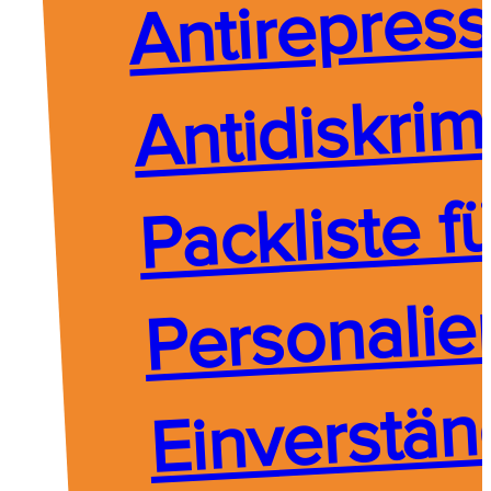
Antirepressi
Antidiskrim
Packliste fü
Personalie
Einverständ