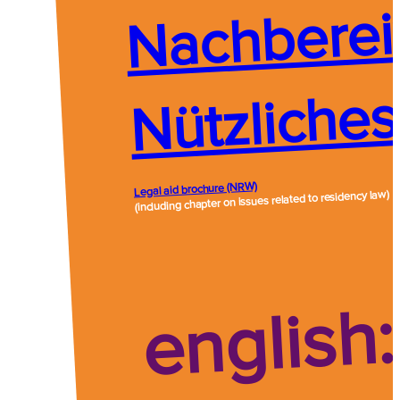
Nachberei
Nützliches
Legal aid brochure (NRW)
(including chapter on issues related to residency law)
english: