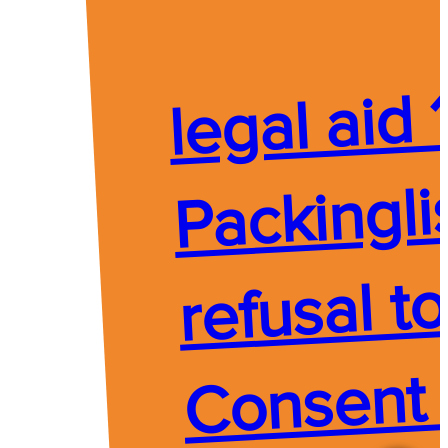
legal aid 
Packingli
refusal t
Consent 