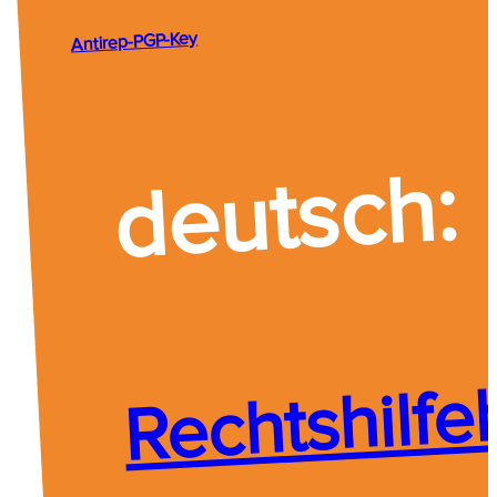
Antirep-PGP-Key
deutsch:
Rechtshilf