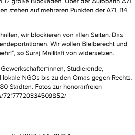
hen 12 große Blockaden. Über der Autobahn A71
aden stehen auf mehreren Punkten der A71, B4
hallen, wir blockieren von allen Seiten. Das
sendeportationen. Wir wollen Bleiberecht und
ehr!”, so Suraj Mailitafi von widersetzen.
Gewerkschafter*innen, Studierende,
d lokale NGOs bis zu den Omas gegen Rechts.
 80 Städten. Fotos zur honorarfreien
sets/72177720334509852/