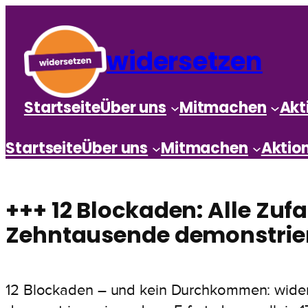
widersetzen
Startseite
Über uns
Mitmachen
Akt
Startseite
Über uns
Mitmachen
Aktio
+++ 12 Blockaden: Alle Zuf
Zehntausende demonstrier
12 Blockaden – und kein Durchkommen: widers