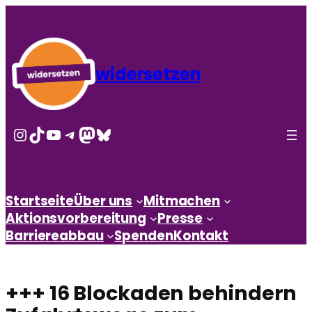
widersetzen
Instagram
TikTok
YouTube
Telegram
Mastodon
Bluesky
Startseite
Über uns
Mitmachen
Aktionsvorbereitung
Presse
Barriereabbau
Spenden
Kontakt
+++ 16 Blockaden behindern