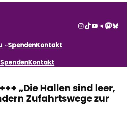
Instagram
TikTok
YouTube
Telegram
Mastod
Blues
u
Spenden
Kontakt
Spenden
Kontakt
+ „Die Hallen sind leer,
indern Zufahrtswege zur