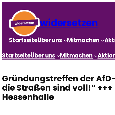
widersetzen
Startseite
Über uns
Mitmachen
Akt
Startseite
Über uns
Mitmachen
Aktio
Gründungstreffen der AfD-J
die Straßen sind voll!“ ++
Hessenhalle