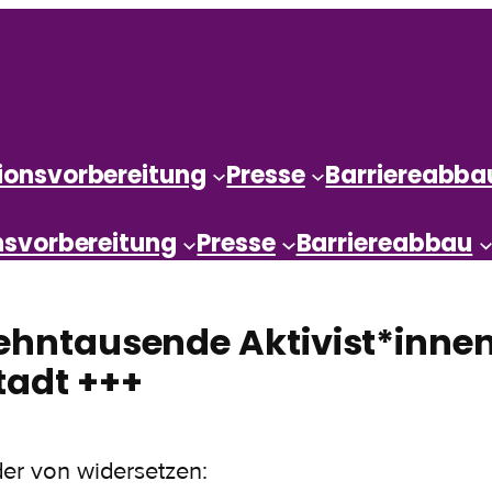
ionsvorbereitung
Presse
Barriereabba
nsvorbereitung
Presse
Barriereabbau
Zehntausende Aktivist*inne
tadt +++
der von widersetzen: