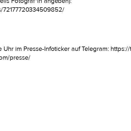
eils Fotograf*in angeben):
ets/72177720334509852/
ie Uhr im Presse-Infoticker auf Telegram: https
com/presse/