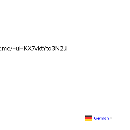
://t.me/+uHKX7vktYto3N2Ji
German
▼