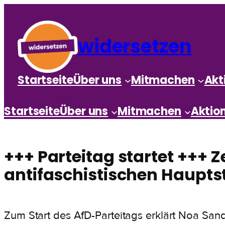
widersetzen
Startseite
Über uns
Mitmachen
Akt
Startseite
Über uns
Mitmachen
Aktio
+++ Parteitag startet +++ 
antifaschistischen Haupts
Zum Start des AfD-Parteitags erklärt Noa San