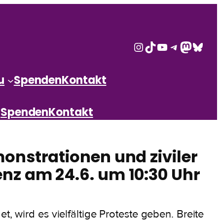
Instagram
TikTok
YouTube
Telegram
Mastod
Blues
u
Spenden
Kontakt
Spenden
Kontakt
onstrationen und ziviler
nz am 24.6. um 10:30 Uhr
, wird es vielfältige Proteste geben. Breite