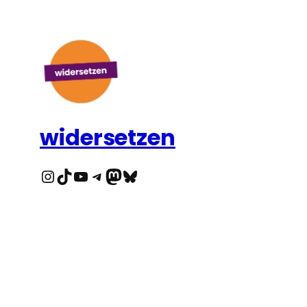
widersetzen
Instagram
TikTok
YouTube
Telegram
Mastodon
Bluesky