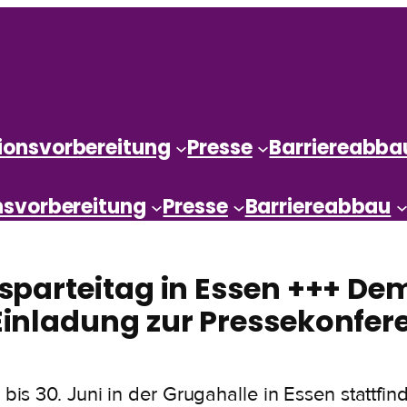
ionsvorbereitung
Presse
Barriereabba
nsvorbereitung
Presse
Barriereabbau
parteitag in Essen +++ Dem
nladung zur Pressekonfere
 30. Juni in der Grugahalle in Essen stattfindet