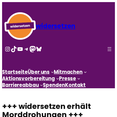
widersetzen
Instagram
TikTok
YouTube
Telegram
Mastodon
Bluesky
Startseite
Über uns
Mitmachen
Aktionsvorbereitung
Presse
Barriereabbau
Spenden
Kontakt
+++ widersetzen erhält
Morddrohungen +++