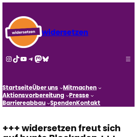
widersetzen
Instagram
TikTok
YouTube
Telegram
Mastodon
Bluesky
Startseite
Über uns
Mitmachen
Aktionsvorbereitung
Presse
Barriereabbau
Spenden
Kontakt
+++ widersetzen freut sich